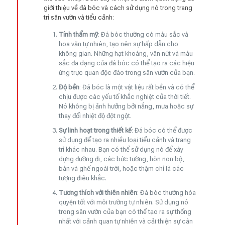
giới thiệu về đá bóc và cách sử dụng nó trong trang
trí sân vườn và tiểu cảnh:
Tính thẩm mỹ
: Đá bóc thường có màu sắc và
hoa văn tự nhiên, tạo nên sự hấp dẫn cho
không gian. Những hạt khoáng, vân nứt và màu
sắc đa dạng của đá bóc có thể tạo ra các hiệu
ứng trực quan độc đáo trong sân vườn của bạn.
Độ bền
: Đá bóc là một vật liệu rất bền và có thể
chịu được các yếu tố khắc nghiệt của thời tiết.
Nó không bị ảnh hưởng bởi nắng, mưa hoặc sự
thay đổi nhiệt độ đột ngột.
Sự linh hoạt trong thiết kế
: Đá bóc có thể được
sử dụng để tạo ra nhiều loại tiểu cảnh và trang
trí khác nhau. Bạn có thể sử dụng nó để xây
dựng đường đi, các bức tường, hòn non bộ,
bàn và ghế ngoài trời, hoặc thậm chí là các
tượng điêu khắc.
Tương thích với thiên nhiên
: Đá bóc thường hòa
quyện tốt với môi trường tự nhiên. Sử dụng nó
trong sân vườn của bạn có thể tạo ra sự thống
nhất với cảnh quan tự nhiên và cải thiện sự cân