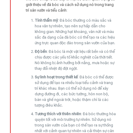
giới thiệu về đá bóc và cách sử dụng nó trong trang
trí sân vườn và tiểu cảnh:
Tính thẩm mỹ
: Đá bóc thường có màu sắc và
hoa văn tự nhiên, tạo nên sự hấp dẫn cho
không gian. Những hạt khoáng, vân nứt và màu
sắc đa dạng của đá bóc có thể tạo ra các hiệu
ứng trực quan độc đáo trong sân vườn của bạn.
Độ bền
: Đá bóc là một vật liệu rất bền và có thể
chịu được các yếu tố khắc nghiệt của thời tiết.
Nó không bị ảnh hưởng bởi nắng, mưa hoặc sự
thay đổi nhiệt độ đột ngột.
Sự linh hoạt trong thiết kế
: Đá bóc có thể được
sử dụng để tạo ra nhiều loại tiểu cảnh và trang
trí khác nhau. Bạn có thể sử dụng nó để xây
dựng đường đi, các bức tường, hòn non bộ,
bàn và ghế ngoài trời, hoặc thậm chí là các
tượng điêu khắc.
Tương thích với thiên nhiên
: Đá bóc thường hòa
quyện tốt với môi trường tự nhiên. Sử dụng nó
trong sân vườn của bạn có thể tạo ra sự thống
nhất với cảnh quan tự nhiên và cải thiện sự cân