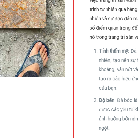
việc trang trí sân vườn
trình tự nhiên qua hàn
nhiên và sự độc đáo m
số điểm quan trọng để 
nó trong trang trí sân 
Tính thẩm mỹ
: Đá
nhiên, tạo nên sự
khoáng, vân nứt v
tạo ra các hiệu ứ
của bạn.
Độ bền
: Đá bóc là
được các yếu tố kh
ảnh hưởng bởi nắn
ngột.