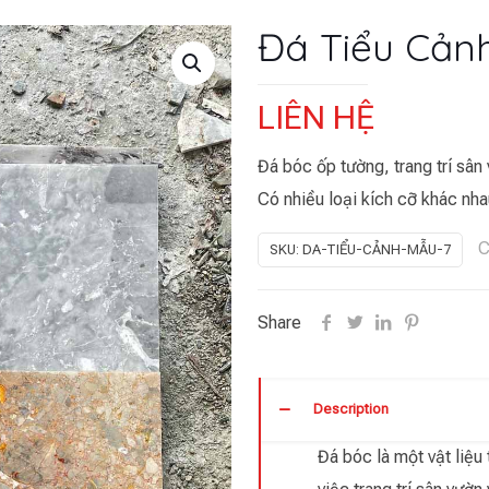
Đá Tiểu Cản
LIÊN HỆ
Đá bóc ốp tường, trang trí sân
Có nhiều loại kích cỡ khác nha
C
SKU:
DA-TIỂU-CẢNH-MẪU-7
Share
Description
Đá bóc là một vật liệu