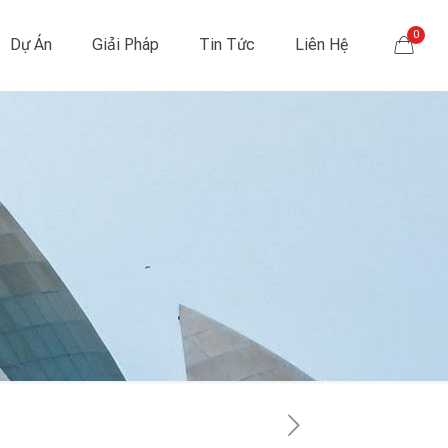
0
Dự Án
Giải Pháp
Tin Tức
Liên Hệ