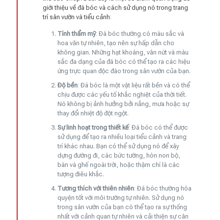
giới thiệu về đá bóc và cách sử dụng nó trong trang
trí sân vườn và tiểu cảnh:
Tính thẩm mỹ
: Đá bóc thường có màu sắc và
hoa văn tự nhiên, tạo nên sự hấp dẫn cho
không gian. Những hạt khoáng, vân nứt và màu
sắc đa dạng của đá bóc có thể tạo ra các hiệu
ứng trực quan độc đáo trong sân vườn của bạn.
Độ bền
: Đá bóc là một vật liệu rất bền và có thể
chịu được các yếu tố khắc nghiệt của thời tiết.
Nó không bị ảnh hưởng bởi nắng, mưa hoặc sự
thay đổi nhiệt độ đột ngột.
Sự linh hoạt trong thiết kế
: Đá bóc có thể được
sử dụng để tạo ra nhiều loại tiểu cảnh và trang
trí khác nhau. Bạn có thể sử dụng nó để xây
dựng đường đi, các bức tường, hòn non bộ,
bàn và ghế ngoài trời, hoặc thậm chí là các
tượng điêu khắc.
Tương thích với thiên nhiên
: Đá bóc thường hòa
quyện tốt với môi trường tự nhiên. Sử dụng nó
trong sân vườn của bạn có thể tạo ra sự thống
nhất với cảnh quan tự nhiên và cải thiện sự cân