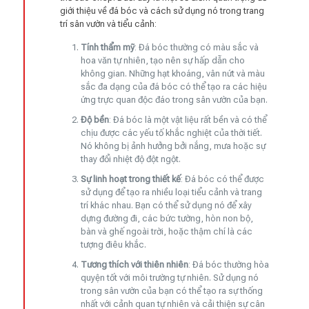
giới thiệu về đá bóc và cách sử dụng nó trong trang
trí sân vườn và tiểu cảnh:
Tính thẩm mỹ
: Đá bóc thường có màu sắc và
hoa văn tự nhiên, tạo nên sự hấp dẫn cho
không gian. Những hạt khoáng, vân nứt và màu
sắc đa dạng của đá bóc có thể tạo ra các hiệu
ứng trực quan độc đáo trong sân vườn của bạn.
Độ bền
: Đá bóc là một vật liệu rất bền và có thể
chịu được các yếu tố khắc nghiệt của thời tiết.
Nó không bị ảnh hưởng bởi nắng, mưa hoặc sự
thay đổi nhiệt độ đột ngột.
Sự linh hoạt trong thiết kế
: Đá bóc có thể được
sử dụng để tạo ra nhiều loại tiểu cảnh và trang
trí khác nhau. Bạn có thể sử dụng nó để xây
dựng đường đi, các bức tường, hòn non bộ,
bàn và ghế ngoài trời, hoặc thậm chí là các
tượng điêu khắc.
Tương thích với thiên nhiên
: Đá bóc thường hòa
quyện tốt với môi trường tự nhiên. Sử dụng nó
trong sân vườn của bạn có thể tạo ra sự thống
nhất với cảnh quan tự nhiên và cải thiện sự cân